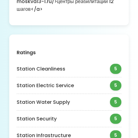
moskva13-1.ru/>центры реабилитации 12
шагов</a>
Ratings
Station Cleanliness
5
Station Electric Service
5
Station Water Supply
5
Station Security
5
Station Infrastructure
5