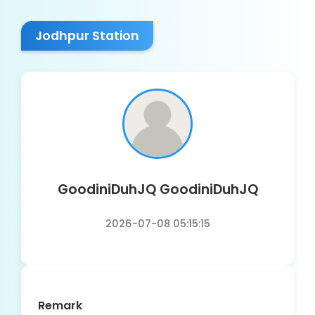
Jodhpur Station
GoodiniDuhJQ GoodiniDuhJQ
2026-07-08 05:15:15
Remark